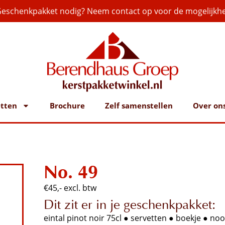
eschenkpakket nodig? Neem contact op voor de mogelijkh
tten
Brochure
Zelf samenstellen
Over on
No. 49
€45,- excl. btw
Dit zit er in je geschenkpakket:
eintal pinot noir 75cl ● servetten ● boekje ● no