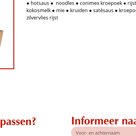
● hotsaus ●
noodles ● conimex kroepoek ● rijst
kokosmelk ● mie ● kruiden ● satésaus ● kroepo
zilvervlies rijst
Informeer na
npassen?