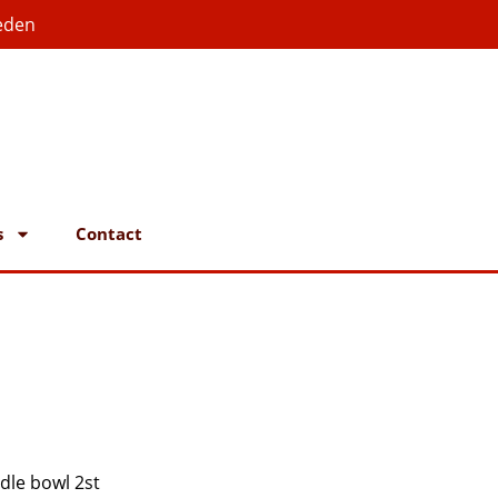
eden
s
Contact
odle bowl 2st