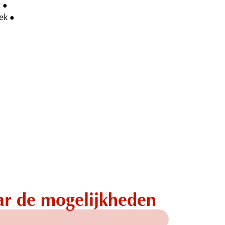
 ●
ek ●
ar de mogelijkheden