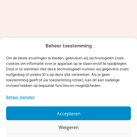
Beheer toestemming
Om de beste ervaringen te bieden, gebruiken wij technologieën zoals
cookies om informatie over je apparaat op te slaan en/of te raadplegen.
Door in te stemmen met deze technologieën kunnen wij gegevens zoals
surfgedrag of unieke ID's op deze site verwerken. Als je geen
toestemming geeft of uw toestemming intrekt, kan dit een nadelige
invloed hebben op bepaalde functies en mogelijkheden.
Contact
Beheer diensten
0315-327000
info@kerstpakketwinkel.nl
Accepteren
Showroom
Showroom open op afspraak
Weigeren
Silvoldsewseg 35, 7061 DL Terborg