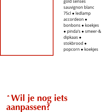
gold senses
sauvignon blanc
75cl ● ledlamp
accordeon ●
bonbons ● koekjes
● pinda’s ● smeer-&
dipkaas ●
stokbrood ●
popcorn ● koekjes
Wil je nog iets
aanpassen?