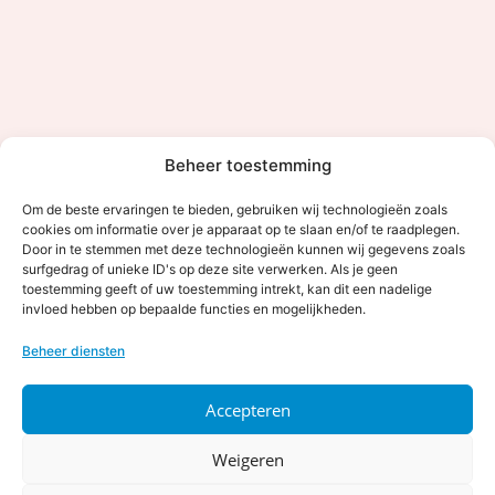
Beheer toestemming
Om de beste ervaringen te bieden, gebruiken wij technologieën zoals
cookies om informatie over je apparaat op te slaan en/of te raadplegen.
Door in te stemmen met deze technologieën kunnen wij gegevens zoals
surfgedrag of unieke ID's op deze site verwerken. Als je geen
toestemming geeft of uw toestemming intrekt, kan dit een nadelige
invloed hebben op bepaalde functies en mogelijkheden.
Contact
Beheer diensten
0315-327000
info@kerstpakketwinkel.nl
Accepteren
Showroom
Showroom open op afspraak
Weigeren
Silvoldsewseg 35, 7061 DL Terborg