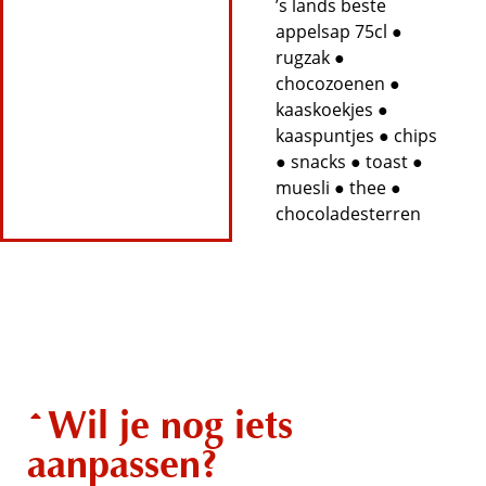
’s lands beste
appelsap 75cl ●
rugzak ●
chocozoenen ●
kaaskoekjes ●
kaaspuntjes ● chips
● snacks ● toast ●
muesli ● thee ●
chocoladesterren
Wil je nog iets
aanpassen?